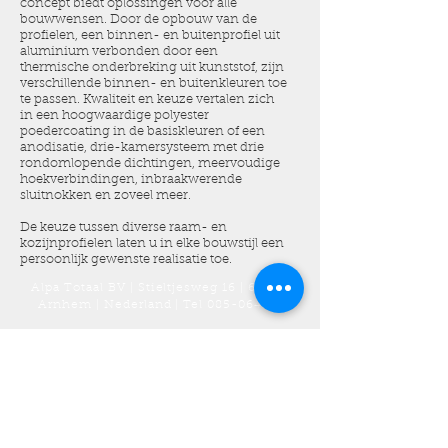
concept biedt oplossingen voor alle
bouwwensen. Door de opbouw van de
profielen, een binnen- en buitenprofiel uit
aluminium verbonden door een
thermische onderbreking uit kunststof, zijn
verschillende binnen- en buitenkleuren toe
te passen. Kwaliteit en keuze vertalen zich
in een hoogwaardige polyester
poedercoating in de basiskleuren of een
anodisatie, drie-kamersysteem met drie
rondomlopende dichtingen, meervoudige
hoekverbindingen, inbraakwerende
sluitnokken en zoveel meer.
De keuze tussen diverse raam- en
kozijnprofielen laten u in elke bouwstijl een
persoonlijk gewenste realisatie toe.
Alpa Totaal BV | Stieltjesweg 16 | 6827 BV
Arnhem | Nederland | Tel
085-0643066